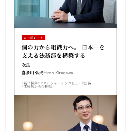
コーポレート
個の力から組織力へ。 日本一を
支える法務部を構築する
次長
喜多川 弘夫
Hiroo Kitagawa
#新卒採用
#マネージャーインタビュー
#法務
#未経験からの挑戦