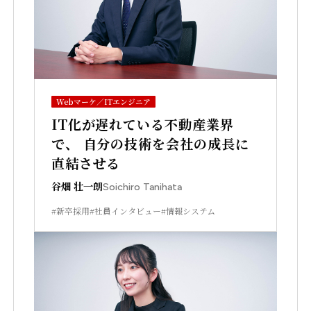
当社への口コミ・評判を見る
Webマーケ／ITエンジニア
IT化が遅れている不動産業界
で、 自分の技術を会社の成長に
直結させる
谷畑 壮一朗
Soichiro Tanihata
#新卒採用
#社員インタビュー
#情報システム