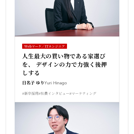
Webマーケ／ITエンジニア
人生最大の買い物である家選び
を、 デザインの力で力強く後押
しする
日名子 ゆり
Yuri Hinago
#新卒採用
#社員インタビュー
#マーケティング