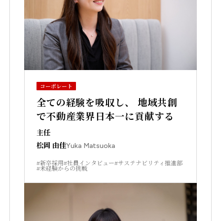
コーポレート
全ての経験を吸収し、 地域共創
で不動産業界日本一に貢献する
主任
松岡 由佳
Yuka Matsuoka
#新卒採用
#社員インタビュー
#サステナビリティ推進部
#未経験からの挑戦