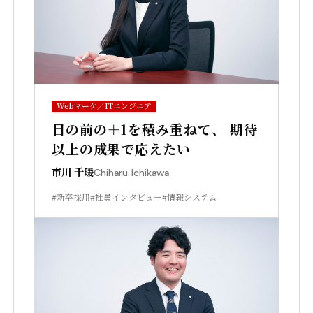
Webマーケ／ITエンジニア
目の前の＋1を積み重ねて、 期待
以上の成果で応えたい
市川 千暖
Chiharu Ichikawa
#新卒採用
#社員インタビュー
#情報システム
スペシャリスト（専門職）採用サイト
©2025 Open House Group Co.,LTD. All Rights Reserved.
TikTok
Instagram