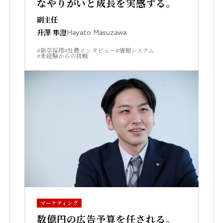
なやりがいと成長を実感する。
副主任
升澤 隼澄
Hayato Masuzawa
#新卒採用
#社員インタビュー
#情報システム
#未経験からの挑戦
マーケティング
数億円の広告予算を任される。