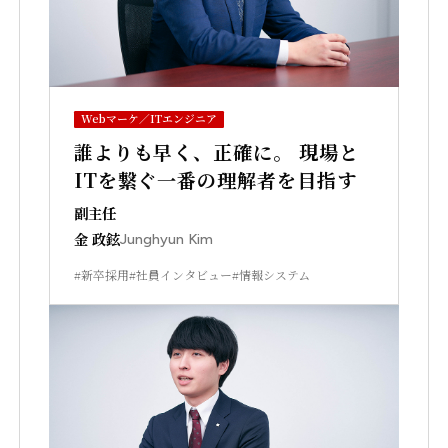
Webマーケ／ITエンジニア
誰よりも早く、正確に。 現場と
ITを繋ぐ一番の理解者を目指す
副主任
金 政鉉
Junghyun Kim
#新卒採用
#社員インタビュー
#情報システム