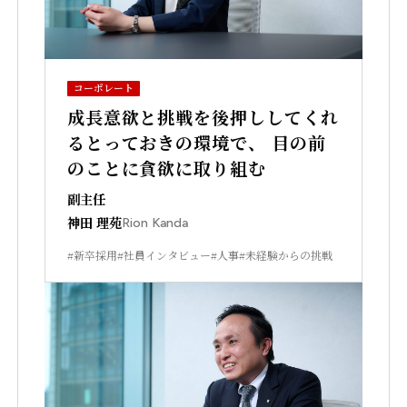
コーポレート
成長意欲と挑戦を後押ししてくれ
るとっておきの環境で、 目の前
のことに貪欲に取り組む
副主任
神田 理苑
Rion Kanda
#新卒採用
#社員インタビュー
#人事
#未経験からの挑戦