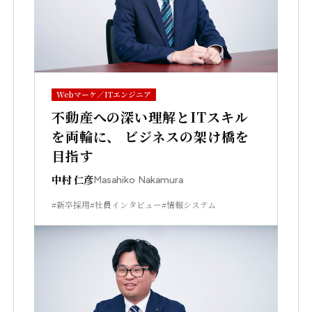
Webマーケ／ITエンジニア
不動産への深い理解とITスキル
を両輪に、 ビジネスの架け橋を
目指す
中村 仁彦
Masahiko Nakamura
#新卒採用
#社員インタビュー
#情報システム