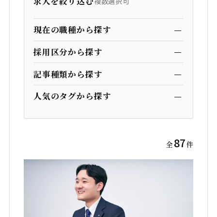
トピックス
求人を絞り込む
複数選択可
TOPICS
サステナビリティ推進
現在の職種から探す
SUSTAINABILITY
すべて
事業企画
建設技術
採用区分から探す
女性活躍推進
コーポレート
Webマーケ／ITエンジニア
すべて
新卒採用
中途採用
マーケティング
記事種類から探す
障がい者採用
すべて
社員インタビュー
人気のタグから探す
介護支援制度
マネージャーインタビュー
介護支援
未経験からの挑戦
事業部長インタビュー
87
募集要項
全
件
コーポレートサイト
採用オウンドメディア「OPENIA」