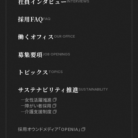
社員インタビュー
INTERVIEWS
採用FAQ
FAQ
働くオフィス
OUR OFFICE
募集要項
JOB OPENINGS
トピックス
TOPICS
サステナビリティ推進
SUSTAINABILITY
女性活躍推進
障がい者採用
介護支援制度
採用オウンドメディア「OPENIA」