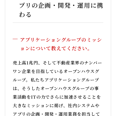
プリの企画・開発・運用に携
わる
アプリケーショングループのミッシ
ョンについて教えてください。
売上高1兆円、そして不動産業界のナンバー
ワン企業を目指しているオープンハウスグ
ループ。私たちアプリケーショングループ
スペシャリスト（専門職）採用サイト
は、そうしたオープンハウスグループの事
業活動をITの力でさらに加速させることを
©2025 Open House Group Co.,LTD. All Rights Reserved.
大きなミッションに掲げ、社内システムや
TikTok
アプリの企画・開発・運用業務を担当して
Instagram