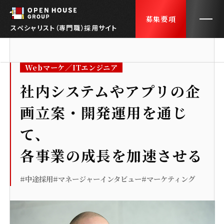
募集要項
スペシャリスト（専門職）採用サイト
Webマーケ／ITエンジニア
トップ
TOP
社内システムやアプリの企
画立案・開発運用を通じ
会社紹介
ABOUT US
て、
社員インタビュー
INTERVIEWS
各事業の成長を加速させる
採用FAQ
FAQ
#中途採用
#マネージャーインタビュー
#マーケティング
働くオフィス
OUR OFFICE