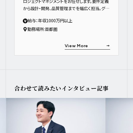
ロジェクトマネジメントをお任せします。要件定義
から設計・開発、品質管理までを幅広く担当。グル
ープ企業システムの刷新・改善等を円滑に管理・
給与：年収1000万円以上
推進してプロジェクトを成功に導いていただきま
勤務場所:
首都圏
す。
View More
合わせて読みたいインタビュー記事