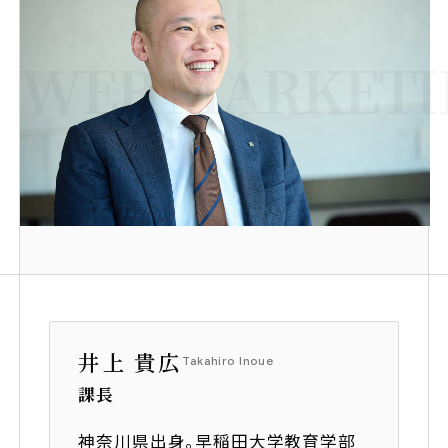
トピックス
TOPICS
サステナビリティ推進
WEB MARKETIN
SUSTAINABILITY
女性活躍推進
障がい者採用
介護支援制度
募集要項
井上 貴広
Takahiro Inoue
コーポレートサイト
課長
採用オウンドメディア「OPENIA」
神奈川県出身。早稲田大学教育学部