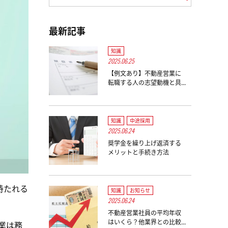
最新記事
知識
2025.06.25
【例文あり】不動産営業に
転職する人の志望動機と具...
知識
中途採用
2025.06.24
奨学金を繰り上げ返済する
メリットと手続き方法
持たれる
知識
お知らせ
2025.06.24
不動産営業社員の平均年収
はいくら？他業界との比較...
業は務