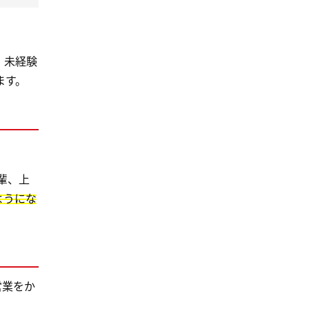
、未経験
ます。
輩、上
ようにな
営業をか