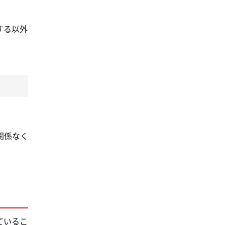
する以外
関係なく
ているこ