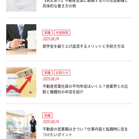
【例文あり】不動産営業に転職する人の志望動機と
具体的な書き方の例
知識
中途採用
2025.06.24
奨学金を繰り上げ返済するメリットと手続き方法
知識
お知らせ
2025.06.24
不動産営業社員の平均年収はいくら？他業界との比
較と職種別の年収を紹介
知識
2025.06.24
不動産の営業職はきつい？仕事内容と転職時に気を
つけたいポイント