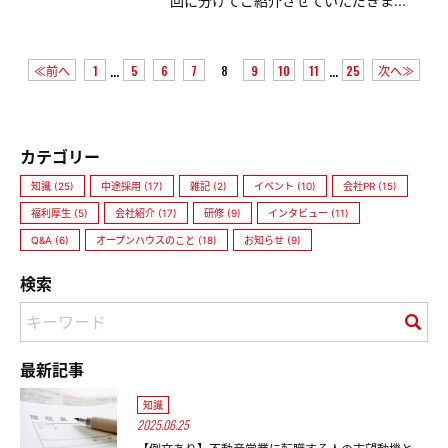
回に分けてご紹介させていただきま...
...
...
≪前へ
1
5
6
7
8
9
10
11
25
次へ≫
カテゴリー
知識 (25)
中途採用 (17)
雑記 (2)
イベント (10)
会社PR (15)
福利厚生 (5)
会社紹介 (17)
研修 (9)
インタビュー (11)
Q&A (6)
オープンハウスのこと (18)
お知らせ (9)
検索
最新記事
知識
2025.06.25