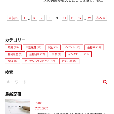
スの感染が拡大したことを受け、各...
...
...
≪前へ
1
6
7
8
9
10
11
12
25
次へ≫
カテゴリー
知識 (25)
中途採用 (17)
雑記 (2)
イベント (10)
会社PR (15)
福利厚生 (5)
会社紹介 (17)
研修 (9)
インタビュー (11)
Q&A (6)
オープンハウスのこと (18)
お知らせ (9)
検索
最新記事
知識
2025.06.25