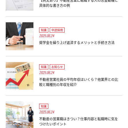
【例文あり】不動産営業に転職する人の志望動機と
具体的な書き方の例
知識
中途採用
2025.06.24
奨学金を繰り上げ返済するメリットと手続き方法
知識
お知らせ
2025.06.24
不動産営業社員の平均年収はいくら？他業界との比
較と職種別の年収を紹介
知識
2025.06.24
不動産の営業職はきつい？仕事内容と転職時に気を
つけたいポイント