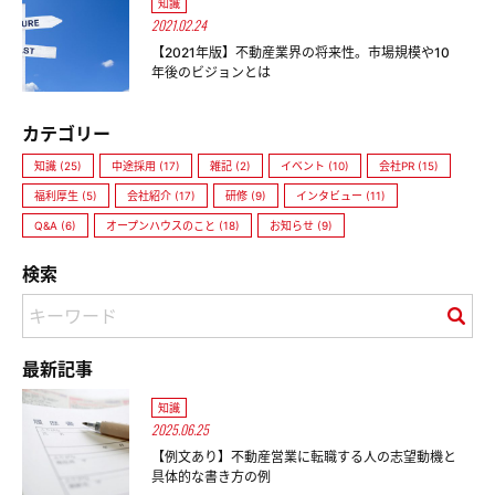
知識
2021.02.24
【2021年版】不動産業界の将来性。市場規模や10
年後のビジョンとは
カテゴリー
知識 (25)
中途採用 (17)
雑記 (2)
イベント (10)
会社PR (15)
福利厚生 (5)
会社紹介 (17)
研修 (9)
インタビュー (11)
Q&A (6)
オープンハウスのこと (18)
お知らせ (9)
検索
最新記事
知識
2025.06.25
【例文あり】不動産営業に転職する人の志望動機と
具体的な書き方の例