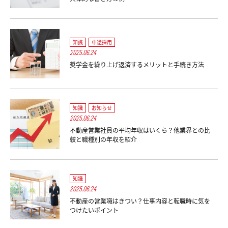
知識
中途採用
2025.06.24
奨学金を繰り上げ返済するメリットと手続き方法
知識
お知らせ
2025.06.24
不動産営業社員の平均年収はいくら？他業界との比
較と職種別の年収を紹介
知識
2025.06.24
不動産の営業職はきつい？仕事内容と転職時に気を
つけたいポイント