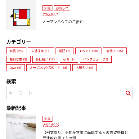
知識
お知らせ
2022.04.11
オープンハウスのご紹介
カテゴリー
知識 (25)
中途採用 (17)
雑記 (2)
イベント (10)
会社PR (15)
福利厚生 (5)
会社紹介 (17)
研修 (9)
インタビュー (11)
Q&A (6)
オープンハウスのこと (18)
お知らせ (9)
検索
最新記事
知識
2025.06.25
【例文あり】不動産営業に転職する人の志望動機と
具体的な書き方の例