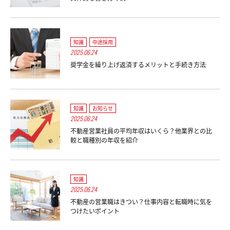
知識
中途採用
2025.06.24
奨学金を繰り上げ返済するメリットと手続き方法
知識
お知らせ
2025.06.24
不動産営業社員の平均年収はいくら？他業界との比
較と職種別の年収を紹介
知識
2025.06.24
不動産の営業職はきつい？仕事内容と転職時に気を
つけたいポイント