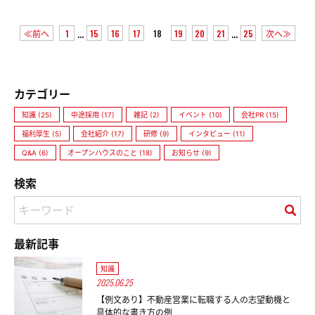
...
...
≪前へ
1
15
16
17
18
19
20
21
25
次へ≫
カテゴリー
知識 (25)
中途採用 (17)
雑記 (2)
イベント (10)
会社PR (15)
福利厚生 (5)
会社紹介 (17)
研修 (9)
インタビュー (11)
Q&A (6)
オープンハウスのこと (18)
お知らせ (9)
検索
最新記事
知識
2025.06.25
【例文あり】不動産営業に転職する人の志望動機と
具体的な書き方の例