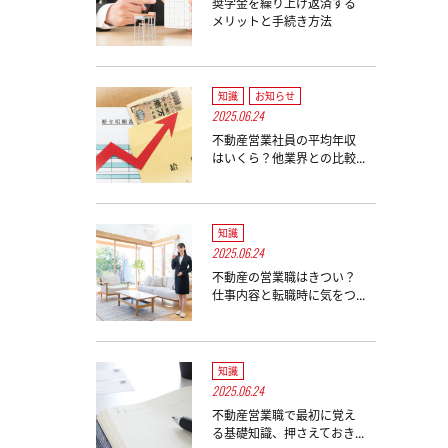
奨学金を繰り上げ返済する
メリットと手続き方法
知識
お知らせ
2025.06.24
不動産営業社員の平均年収
はいくら？他業界との比較...
知識
2025.06.24
不動産の営業職はきつい？
仕事内容と転職時に気をつ...
知識
2025.06.24
不動産営業職で最初に覚え
る基礎知識、押さえておき...