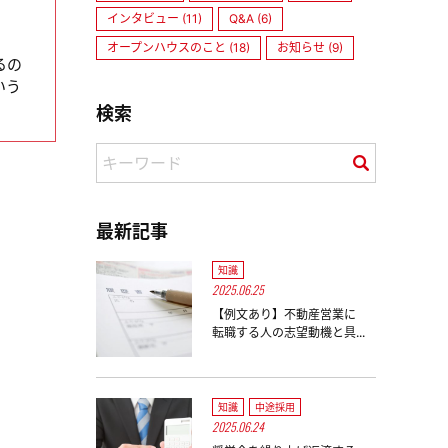
太
インタビュー (11)
Q&A (6)
オープンハウスのこと (18)
お知らせ (9)
るの
いう
検索
最新記事
知識
2025.06.25
【例文あり】不動産営業に
転職する人の志望動機と具...
知識
中途採用
2025.06.24