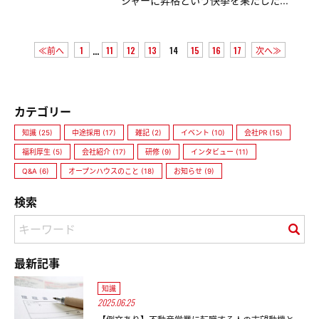
ジャーに昇格という快挙を果たした...
...
≪前へ
1
11
12
13
14
15
16
17
次へ≫
カテゴリー
知識 (25)
中途採用 (17)
雑記 (2)
イベント (10)
会社PR (15)
福利厚生 (5)
会社紹介 (17)
研修 (9)
インタビュー (11)
Q&A (6)
オープンハウスのこと (18)
お知らせ (9)
検索
最新記事
知識
2025.06.25