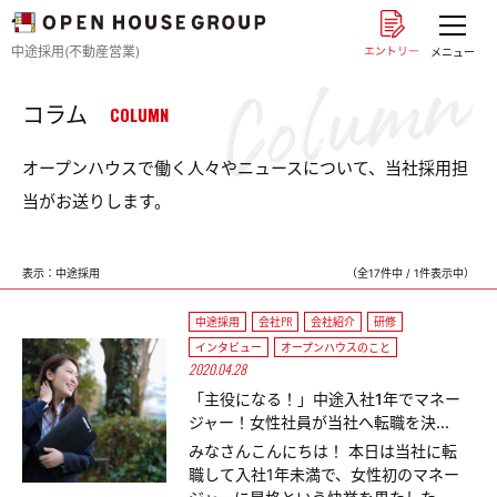
中途採用(不動産営業)
メニュー
コラム
COLUMN
オープンハウスで働く人々やニュースについて、当社採用担
当がお送りします。
表示：中途採用
（全17件中 / 1件表示中）
中途採用
会社PR
会社紹介
研修
インタビュー
オープンハウスのこと
2020.04.28
「主役になる！」中途入社1年でマネー
ジャー！女性社員が当社へ転職を決...
みなさんこんにちは！ 本日は当社に転
職して入社1年未満で、女性初のマネー