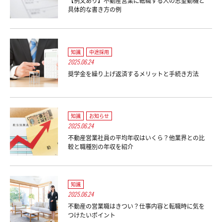
【例文あり】不動産営業に転職する人の志望動機と
具体的な書き方の例
知識
中途採用
2025.06.24
奨学金を繰り上げ返済するメリットと手続き方法
知識
お知らせ
2025.06.24
不動産営業社員の平均年収はいくら？他業界との比
較と職種別の年収を紹介
知識
2025.06.24
不動産の営業職はきつい？仕事内容と転職時に気を
つけたいポイント