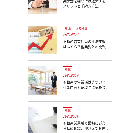
奨学金を繰り上げ返済する
メリットと手続き方法
知識
お知らせ
2025.06.24
不動産営業社員の平均年収
はいくら？他業界との比較...
知識
2025.06.24
不動産の営業職はきつい？
仕事内容と転職時に気をつ...
知識
2025.06.24
不動産営業職で最初に覚え
る基礎知識、押さえておき...