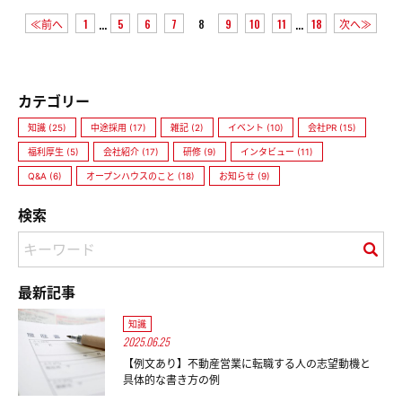
...
...
≪前へ
1
5
6
7
8
9
10
11
18
次へ≫
カテゴリー
知識 (25)
中途採用 (17)
雑記 (2)
イベント (10)
会社PR (15)
福利厚生 (5)
会社紹介 (17)
研修 (9)
インタビュー (11)
Q&A (6)
オープンハウスのこと (18)
お知らせ (9)
検索
最新記事
知識
2025.06.25
【例文あり】不動産営業に転職する人の志望動機と
具体的な書き方の例