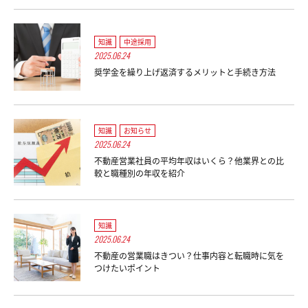
知識
中途採用
2025.06.24
奨学金を繰り上げ返済するメリットと手続き方法
知識
お知らせ
2025.06.24
不動産営業社員の平均年収はいくら？他業界との比
較と職種別の年収を紹介
知識
2025.06.24
不動産の営業職はきつい？仕事内容と転職時に気を
つけたいポイント