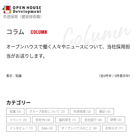
中途採用（建設技術職）
コラム
COLUMN
オープンハウスで働く人々やニュースについて、当社採用担
当がお送りします。
表示：知識
（全0件中 / 0件表示中）
カテゴリー
知識 (0)
グループ会社について (2)
中途採用 (3)
雑記 (0)
イベント (5)
会社PR (6)
福利厚生 (1)
会社紹介 (8)
研修 (0)
インタビュー (1)
Q&A (0)
オープンハウスのこと (8)
お知らせ (7)