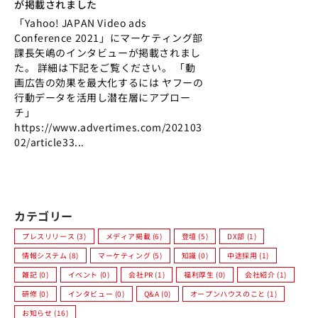
が掲載されました
「Yahoo! JAPAN Video ads
Conference 2021」にマーケティング部
課長矢嶋のインタビューが掲載されまし
た。 詳細は下記をご覧ください。 「動
画広告の効果を最大化するには ヤフーの
行動データを活用し潜在層にアプロー
チ」
https://www.advertimes.com/202103
02/article33...
カテゴリー
プレスリリース (3)
メディア掲載 (6)
登壇 (5)
DX部 (1)
情報システム (8)
マーケティング (5)
知識 (0)
中途採用 (1)
雑記 (0)
イベント (0)
会社PR (1)
福利厚生 (0)
会社紹介 (1)
研修 (0)
インタビュー (0)
Q&A (0)
オープンハウスのこと (1)
お知らせ (16)