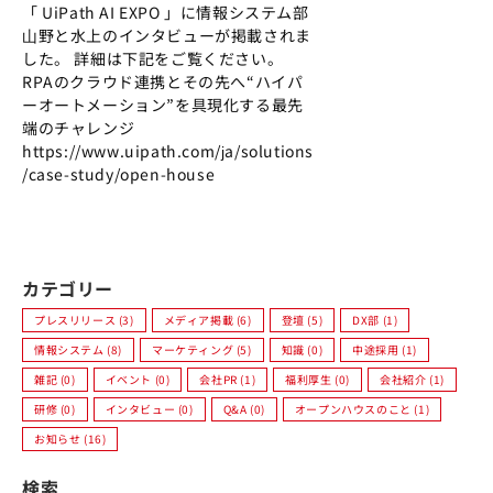
「 UiPath AI EXPO 」に情報システム部
⼭野と水上のインタビューが掲載されま
した。 詳細は下記をご覧ください。
RPAのクラウド連携とその先へ“ハイパ
ーオートメーション”を具現化する最先
端のチャレンジ
https://www.uipath.com/ja/solutions
/case-study/open-house
カテゴリー
プレスリリース (3)
メディア掲載 (6)
登壇 (5)
DX部 (1)
情報システム (8)
マーケティング (5)
知識 (0)
中途採用 (1)
雑記 (0)
イベント (0)
会社PR (1)
福利厚生 (0)
会社紹介 (1)
研修 (0)
インタビュー (0)
Q&A (0)
オープンハウスのこと (1)
お知らせ (16)
検索