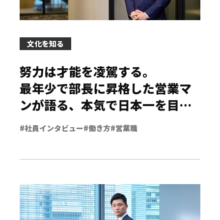
文化を知る
努力は才能を凌駕する。
最年少で部長に昇格した営業マ
ンが語る、
本気で日本一を目指
す
#社員インタビュー
#働き方
#営業職
組織づくり