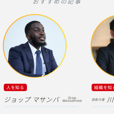
おすすめの記事
人を知る
組織を知
ジョップ マサンバ
川
Diop 
部長代理
Massamba 