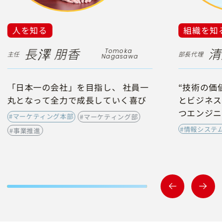
人を知る
組織を知
長澤 朋香
清
Tomoka 
主任
部長代理
Nagasawa
「日本一の会社」を目指し、 社員一
“技術の価
丸となって全力で成長していく喜び
とビジネス
つエンジニ
#マーケティング本部
#マーケティング部
#情報システ
#事業推進