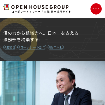
コーポレート / マーケ / IT職 新卒採用サイト
個の力から組織力へ。日本一を支える
法務部を構築する
#法務部
#コーポレート部門
#新卒入社