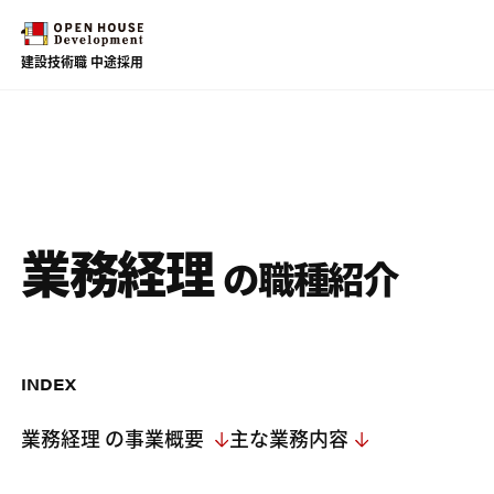
建設技術職 中途採用
JOBS
仕事を知る
業務経理
設計職
建売・注文
の職種紹介
COMPANY PROFILE
施工管理職
会社を知る
リフォーム営業
提案・契約・施工
INDEX
品質管理
アフターメンテナンス
業務経理 の事業概要
主な業務内容
PEOPLE
働く人を知る
設計審査・構造審査