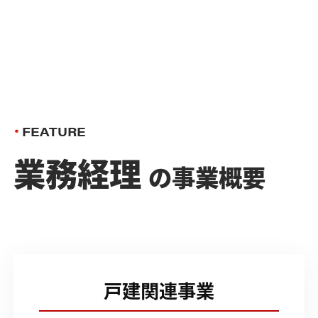
積算業務
木造戸建住宅
FAQ
業務経理
採用
FAQ
渉外企画担当
FEATURE
JOB DESCRIPTION
業務経理
募集要項一覧
の事業概要
戸建関連事業