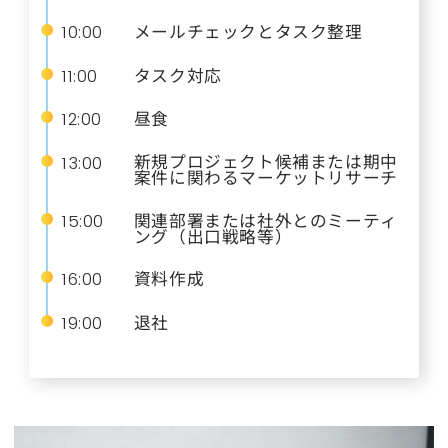
メールチェックとタスク整理
10:00
タスク対応
11:00
昼食
12:00
新規プロジェクト候補または期中
13:00
案件に関わるマーケットリサーチ
関連部署または社外とのミーティ
15:00
ング（出口戦略等）
資料作成
16:00
退社
19:00