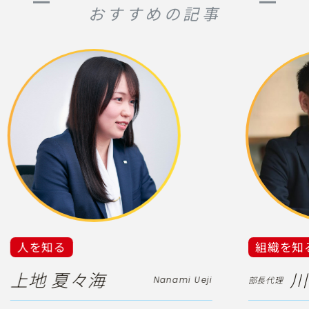
おすすめの記事
人を知る
組織を知
上地 夏々海
川
Nanami Ueji
部長代理