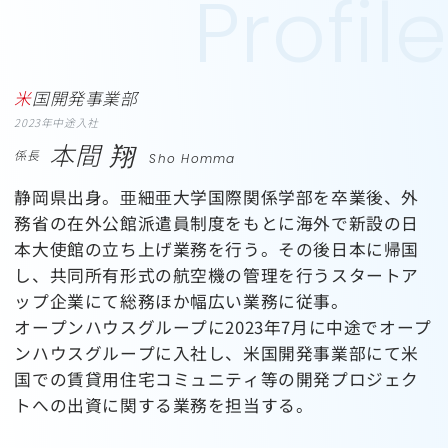
米国開発事業部
2023年中途入社
本間 翔
係長
Sho Homma
静岡県出身。亜細亜大学国際関係学部を卒業後、外
務省の在外公館派遣員制度をもとに海外で新設の日
本大使館の立ち上げ業務を行う。その後日本に帰国
し、共同所有形式の航空機の管理を行うスタートア
ップ企業にて総務ほか幅広い業務に従事。
オープンハウスグループに2023年7月に中途でオープ
ンハウスグループに入社し、米国開発事業部にて米
国での賃貸用住宅コミュニティ等の開発プロジェク
トへの出資に関する業務を担当する。