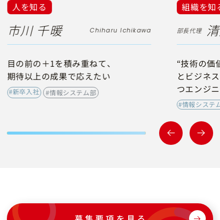
人を知る
組織を知
市川 千暖
清
Chiharu Ichikawa
部長代理
目の前の＋1を積み重ねて、
“技術の価
期待以上の成果で応えたい
とビジネス
つエンジニ
#新卒入社
#情報システム部
#情報システ
募集要項を見る