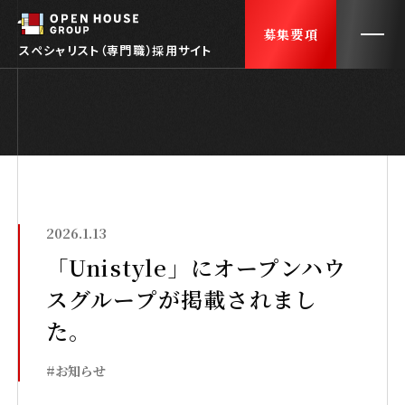
募集要項
スペシャリスト（専門職）採用サイト
トップ
TOP
会社紹介
ABOUT US
2026.1.13
社員インタビュー
INTERVIEWS
「Unistyle」にオープンハウ
スグループが掲載されまし
採用FAQ
FAQ
た。
働くオフィス
OUR OFFICE
#お知らせ