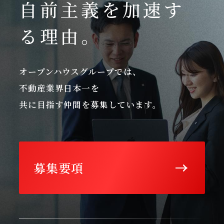
自前主義を加速す
る理由。
オープンハウスグループでは、
不動産業界日本一を
共に目指す仲間を募集しています。
募集要項
スペシャリスト（専門職）採用サイト
©2025 Open House Group Co.,LTD. All Rights Reserved.
TikTok
Instagram