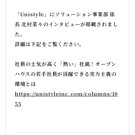
トピックス
TOPICS
「Unistyle」にソリューション事業部 係
サステナビリティ推進
SUSTAINABILITY
長 北村菜々のインタビューが掲載されまし
た。
女性活躍推進
詳細は下記をご覧ください。
障がい者採用
介護支援制度
社員の士気が高く「熱い」社風！オープン
ハウスの若手社員が活躍できる実力主義の
環境とは
募集要項
https://unistyleinc.com/columns/10
55
コーポレートサイト
採用オウンドメディア「OPENIA」