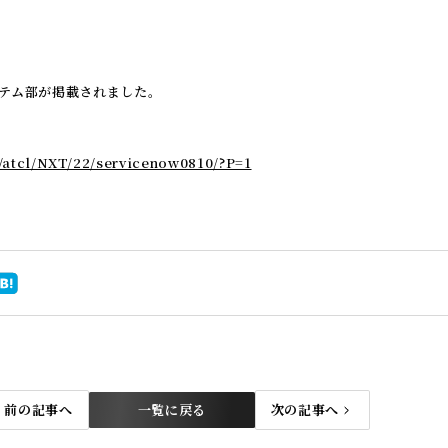
報システム部が掲載されました。
p/atcl/NXT/22/servicenow0810/?P=1
トップ
前の記事へ
次の記事へ
一覧に戻る
TOP