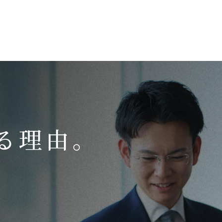
会社紹介
ABOUT US
社員インタビュー
INTERVIEWS
採用FAQ
FAQ
働くオフィス
OUR OFFICE
トピックス
TOPICS
る理由。
サステナビリティ推進
SUSTAINABILITY
女性活躍推進
障がい者採用
介護支援制度