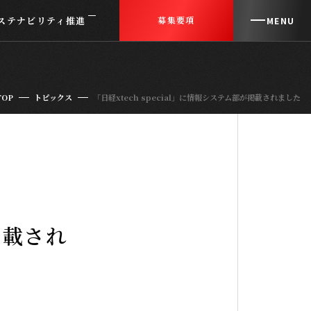
ステナビリティ推進
募集要項
MENU
CLOSE
女性活躍推進
女性活躍推進
障がい者採用
障がい者採用
TOP
トピックス
「日経xtech special」に情報システム部が掲載されました
介護支援制度
介護支援制度
掲載され