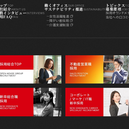
ップ
働くオフィス
トピックス
TOP
OUR OFFICE
TO
社紹介
サステナビリティ推進
募集要項
ABOUT US
SUSTAINABILITY
JOB 
員インタビュー
採用オウンドメディ
INTERVIEWS
用FAQ
女性活躍推進
当社への口コミ
FAQ
障がい者採用
介護支援制度