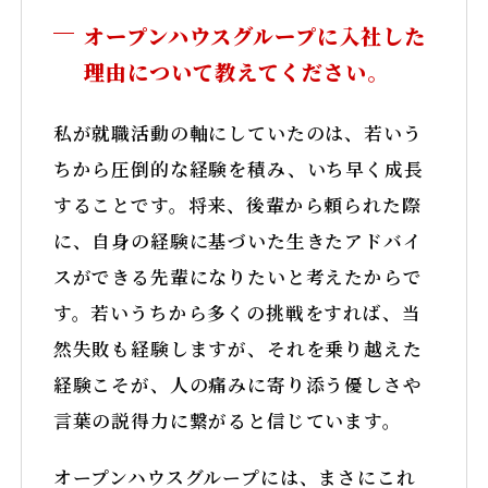
オープンハウスグループに入社した
理由について教えてください。
私が就職活動の軸にしていたのは、若いう
ちから圧倒的な経験を積み、いち早く成長
することです。将来、後輩から頼られた際
に、自身の経験に基づいた生きたアドバイ
スができる先輩になりたいと考えたからで
す。若いうちから多くの挑戦をすれば、当
然失敗も経験しますが、それを乗り越えた
スペシャリスト（専門職）採用サイト
経験こそが、人の痛みに寄り添う優しさや
©2025 Open House Group Co.,LTD. All Rights Reserved.
言葉の説得力に繋がると信じています。
TikTok
オープンハウスグループには、まさにこれ
Instagram