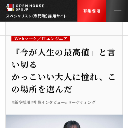
募集要項
スペシャリスト（専門職）採用サイト
Webマーケ／ITエンジニア
トップ
TOP
『今が人生の最高値』と言
い切る
会社紹介
ABOUT US
かっこいい大人に憧れ、こ
社員インタビュー
INTERVIEWS
の場所を選んだ
採用FAQ
FAQ
#新卒採用
#社員インタビュー
#マーケティング
働くオフィス
OUR OFFICE