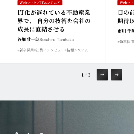
Webマーケ／ITエンジニア
Webマ
IT化が遅れている不動産業
目の
界で、 自分の技術を会社の
期待
成長に直結させる
市川 千
谷畑 壮一朗
Soichiro Tanihata
#新卒採用
#新卒採用
#社員インタビュー
#情報システム
1
／
3