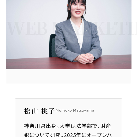
トピックス
TOPICS
サステナビリティ推進
WEB MARKETIN
SUSTAINABILITY
女性活躍推進
障がい者採用
介護支援制度
募集要項
松山 桃子
Momoko Matsuyama
コーポレートサイト
神奈川県出身。大学は法学部で、財産
採用オウンドメディア「OPENIA」
犯について研究。2025年にオープンハ