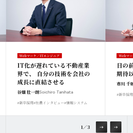
Webマーケ／ITエンジニア
Webマ
IT化が遅れている不動産業
目の
界で、 自分の技術を会社の
期待
成長に直結させる
市川 千
谷畑 壮一朗
Soichiro Tanihata
#新卒採用
#新卒採用
#社員インタビュー
#情報システム
1
／
3