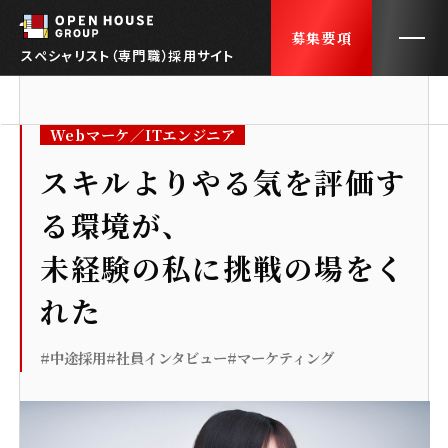
募集要項
スペシャリスト（専門職）採用サイト
Webマーケ／ITエンジニア
トップ
TOP
スキルよりやる気を評価す
る環境が、
会社紹介
ABOUT US
未経験の私に挑戦の場をく
社員インタビュー
INTERVIEWS
れた
採用FAQ
FAQ
#中途採用
#社員インタビュー
#マーケティング
働くオフィス
OUR OFFICE