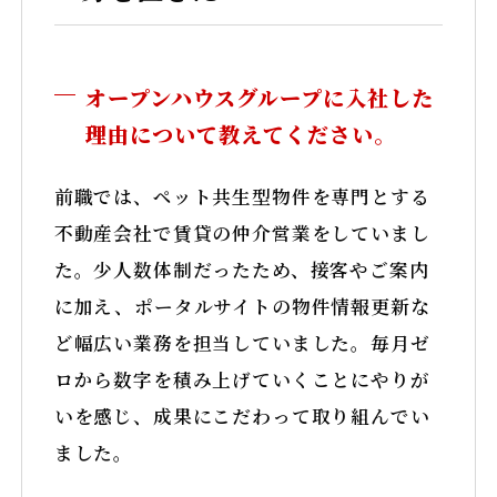
オープンハウスグループに入社した
理由について教えてください。
前職では、ペット共生型物件を専門とする
不動産会社で賃貸の仲介営業をしていまし
た。少人数体制だったため、接客やご案内
に加え、ポータルサイトの物件情報更新な
ど幅広い業務を担当していました。毎月ゼ
スペシャリスト（専門職）採用サイト
ロから数字を積み上げていくことにやりが
いを感じ、成果にこだわって取り組んでい
©2025 Open House Group Co.,LTD. All Rights Reserved.
ました。
TikTok
Instagram