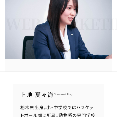
トピックス
TOPICS
サステナビリティ推進
WEB MARKETIN
SUSTAINABILITY
女性活躍推進
障がい者採用
介護支援制度
募集要項
上地 夏々海
Nanami Ueji
コーポレートサイト
栃木県出身。小・中学校ではバスケッ
採用オウンドメディア「OPENIA」
トボール部に所属。動物系の専門学校