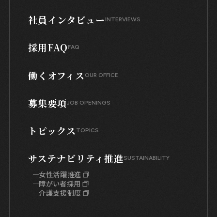
社員インタビュー
INTERVIEWS
採用FAQ
FAQ
働くオフィス
OUR OFFICE
募集要項
JOB OPENINGS
トピックス
TOPICS
サステナビリティ推進
SUSTAINABILITY
女性活躍推進
障がい者採用
介護支援制度