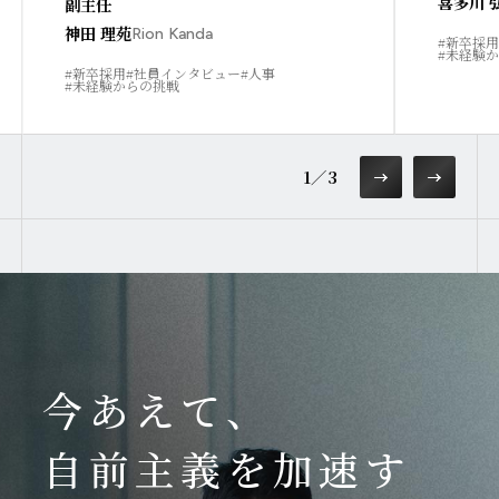
喜多川 
副主任
神田 理苑
Rion Kanda
#新卒採用
#未経験
#新卒採用
#社員インタビュー
#人事
#未経験からの挑戦
1
／
3
今あえて、
自前主義を加速す