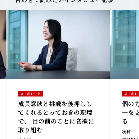
コーポレート
コーポレ
成長意欲と挑戦を後押しし
個の
てくれるとっておきの環境
一を
で、 目の前のことに貪欲に
る
取り組む
次長