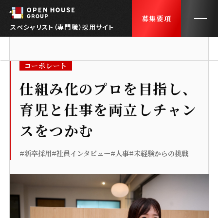
募集要項
スペシャリスト（専門職）採用サイト
コーポレート
トップ
TOP
仕組み化のプロを目指し、
育児と仕事を両立しチャン
会社紹介
ABOUT US
スをつかむ
社員インタビュー
INTERVIEWS
#新卒採用
#社員インタビュー
#人事
#未経験からの挑戦
採用FAQ
FAQ
働くオフィス
OUR OFFICE