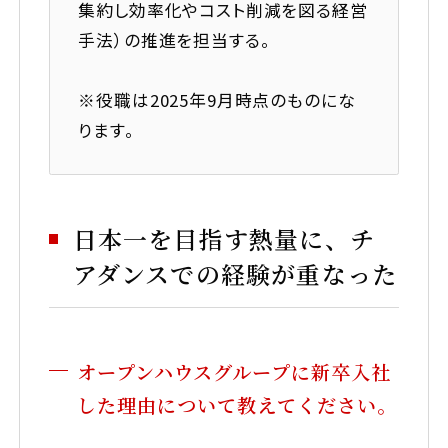
集約し効率化やコスト削減を図る経営
手法）の推進を担当する。
※役職は2025年9月時点のものにな
ります。
日本一を目指す熱量に、チ
アダンスでの経験が重なった
スペシャリスト（専門職）採用サイト
オープンハウスグループに新卒入社
©2025 Open House Group Co.,LTD. All Rights Reserved.
した理由について教えてください。
TikTok
Instagram