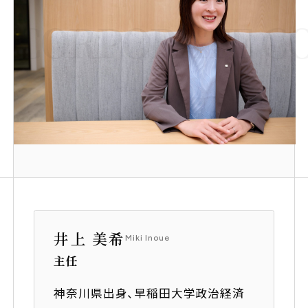
トピックス
TOPICS
CORPORATE
C
サステナビリティ推進
SUSTAINABILITY
女性活躍推進
障がい者採用
介護支援制度
募集要項
井上 美希
Miki Inoue
主任
コーポレートサイト
神奈川県出身、早稲田大学政治経済
採用オウンドメディア「OPENIA」